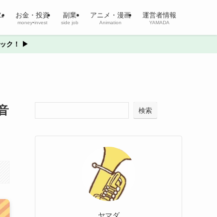
ム
お金・投資
副業
アニメ・漫画
運営者情報
money•invest
side job
Animation
YAMADA
ック！ ▶
音
検索
ヤマダ