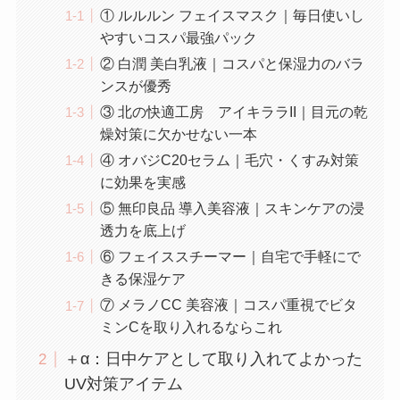
① ルルルン フェイスマスク｜毎日使いし
やすいコスパ最強パック
② 白潤 美白乳液｜コスパと保湿力のバラ
ンスが優秀
③ 北の快適工房 アイキララII｜目元の乾
燥対策に欠かせない一本
④ オバジC20セラム｜毛穴・くすみ対策
に効果を実感
⑤ 無印良品 導入美容液｜スキンケアの浸
透力を底上げ
⑥ フェイススチーマー｜自宅で手軽にで
きる保湿ケア
⑦ メラノCC 美容液｜コスパ重視でビタ
ミンCを取り入れるならこれ
＋α：日中ケアとして取り入れてよかった
UV対策アイテム