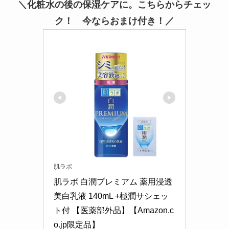
＼化粧水の後の保湿ケアに。こちらからチェッ
ク！ 今ならおまけ付き！／
肌ラボ
肌ラボ 白潤プレミアム 薬用浸透
美白乳液 140mL +極潤サシェッ
ト付 【医薬部外品】【Amazon.c
o.jp限定品】