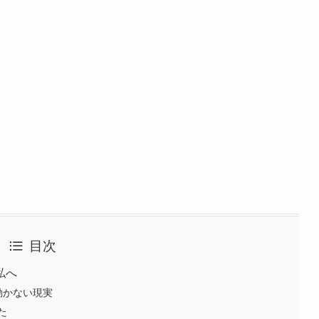
目次
私へ
動かない現実
た