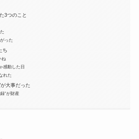
た3つのこと
えた
上がった
たち
いね
ゃ感動した日
なれた
”が大事だった
録”が財産