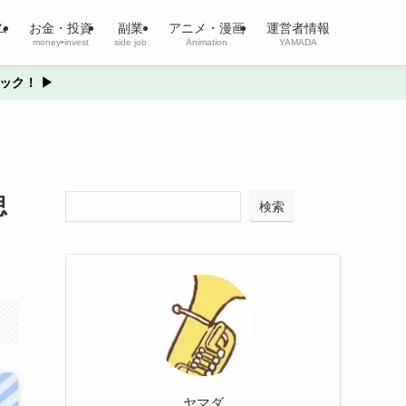
ム
お金・投資
副業
アニメ・漫画
運営者情報
money•invest
side job
Animation
YAMADA
ック！ ▶
思
検索
ヤマダ