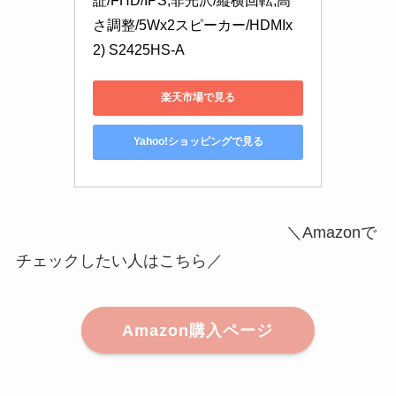
証/FHD/IPS,非光沢/縦横回転,高
さ調整/5Wx2スピーカー/HDMIx
2) S2425HS-A
楽天市場で見る
Yahoo!ショッピングで見る
＼Amazonで
チェックしたい人はこちら／
Amazon購入ページ